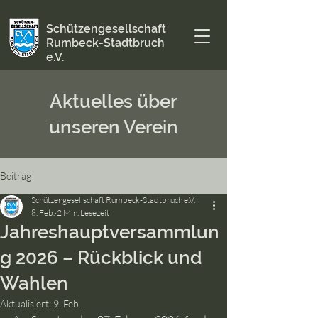
Schützengesellschaft
Rumbeck-Stadtbruch
e.V.
Aktuelles über
unseren Verein
Beitrag
Schützengesellschaft Rumbeck-Stadtbruch e.V.
8. Feb.
2 Min. Lesezeit
Jahreshauptversammlun
g 2026 – Rückblick und
Wahlen
Aktualisiert:
9. Feb.