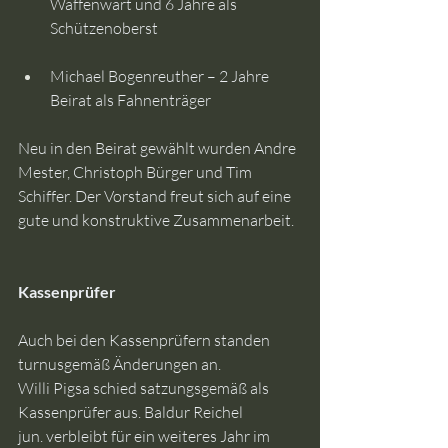
Waffenwart und 6 Jahre als 
Schützenoberst
Michael Bogenreuther – 2 Jahre 
Beirat als Fahnenträger
Neu in den Beirat gewählt wurden Andre 
Mester, Christoph Bürger und Tim 
Schiffer. Der Vorstand freut sich auf eine 
gute und konstruktive Zusammenarbeit.
Kassenprüfer
Auch bei den Kassenprüfern standen 
turnusgemäß Änderungen an.
Willi Pigsa schied satzungsgemäß als 
Kassenprüfer aus. Baldur Reichel 
jun. verbleibt für ein weiteres Jahr im 