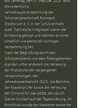
Am Samstag, den 07. Februar 2026, fand 
die ordentliche 
Jahreshauptversammlung der 
Schützengesellschaft Rumbeck-
Stadtbruch e. V. in der Schützenhalle 
statt. Zahlreiche Mitglieder waren der 
Einladung gefolgt und nahmen an einer 
inhaltlich wie personell wichtigen 
Versammlung teil.
Nach der Begrüßung durch den 
Schützenoberst und dem Totengedenken 
standen unter anderem die Verlesung 
der Protokolle der vergangenen 
Versammlungen, der 
Jahreskassenbericht 2025,  die Berichte 
der Kassenprüfer sowie 
die Verlesung 
der Chronik für das letzte Jahr durch 
Daniel Großert 
auf der Tagesordnung. Im 
Anschluss wurde der Kassierer sowie der 