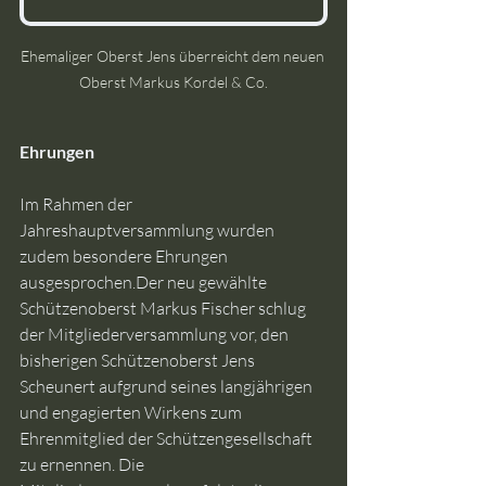
Ehemaliger Oberst Jens überreicht dem neuen 
Oberst Markus Kordel & Co.
Ehrungen
Im Rahmen der 
Jahreshauptversammlung wurden 
zudem besondere Ehrungen 
ausgesprochen.Der neu gewählte 
Schützenoberst Markus Fischer schlug 
der Mitgliederversammlung vor, den 
bisherigen Schützenoberst Jens 
Scheunert aufgrund seines langjährigen 
und engagierten Wirkens zum 
Ehrenmitglied der Schützengesellschaft 
zu ernennen. Die 