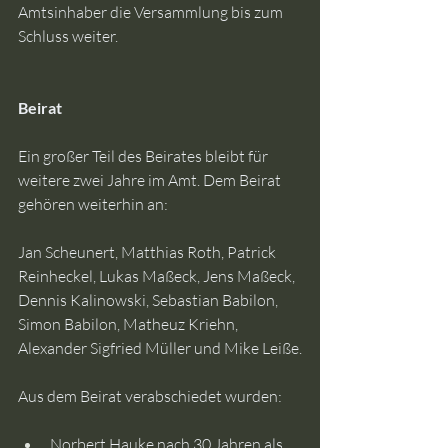
Amtsinhaber die Versammlung bis zum 
Schluss weiter.
Beirat
Ein großer Teil des Beirates bleibt für 
weitere zwei Jahre im Amt. Dem Beirat 
gehören weiterhin an:
Jan Scheunert, Matthias Roth, Patrick 
Reinheckel, Lukas Maßeck, Jens Maßeck, 
Dennis Kalinowski, Sebastian Babilon, 
Simon Babilon, Matheuz Kriehn, 
Alexander Sigfried Müller und Mike Leiße.
Aus dem Beirat verabschiedet wurden:
Norbert Hauke nach 30 Jahren als 