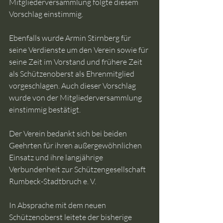
Mitgliederversammlung folgte diesem 
Vorschlag einstimmig.
Ebenfalls wurde Armin Stirnberg für 
seine Verdienste um den Verein sowie für 
seine Zeit im Vorstand und frühere Zeit 
als Schützenoberst als Ehrenmitglied 
vorgeschlagen. Auch dieser Vorschlag 
wurde von der Mitgliederversammlung 
einstimmig bestätigt.
Der Verein bedankt sich bei beiden 
Geehrten für ihren außergewöhnlichen 
Einsatz und ihre langjährige 
Verbundenheit zur Schützengesellschaft 
Rumbeck-Stadtbruch e. V.
In Absprache mit dem neuen 
Schützenoberst leitete der bisherige 