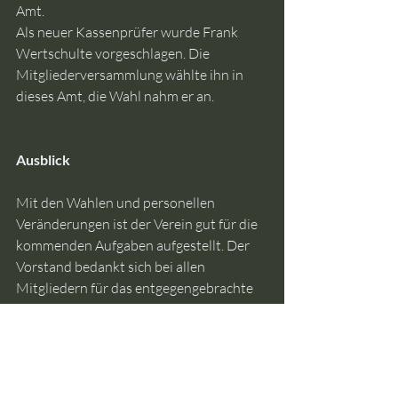
Amt.
Als neuer Kassenprüfer wurde Frank 
Wertschulte vorgeschlagen. Die 
Mitgliederversammlung wählte ihn in 
dieses Amt, die Wahl nahm er an.
Ausblick
Mit den Wahlen und personellen 
Veränderungen ist der Verein gut für die 
kommenden Aufgaben aufgestellt. Der 
Vorstand bedankt sich bei allen 
Mitgliedern für das entgegengebrachte 
Vertrauen sowie bei allen 
ausscheidenden Amtsträgern für ihren 
langjährigen Einsatz für die 
Schützengesellschaft Rumbeck-
Stadtbruch e. V.