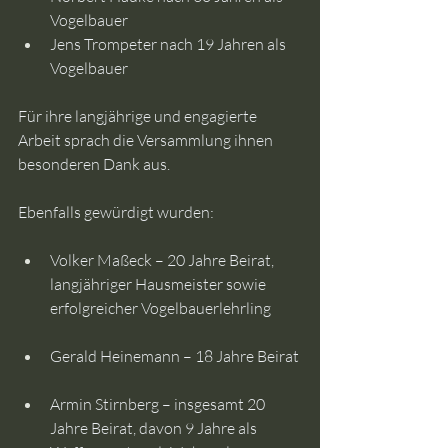
Vogelbauer
Jens Trompeter nach 19 Jahren als 
Vogelbauer
Für ihre langjährige und engagierte 
Arbeit sprach die Versammlung ihnen 
besonderen Dank aus.
Ebenfalls gewürdigt wurden:
Volker Maßeck – 20 Jahre Beirat, 
langjähriger Hausmeister sowie 
erfolgreicher Vogelbauerlehrling
Gerald Heinemann – 18 Jahre Beirat
Armin Stirnberg – insgesamt 20 
Jahre Beirat, davon 9 Jahre als 