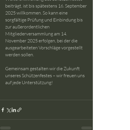
beiträgt, ist bis spätestens 16. September 
2025 willkommen. So kann eine 
sorgfältige Prüfung und Einbindung bis 
zur außerordentlichen 
Mitgliederversammlung am 14. 
November 2025 erfolgen, bei der die 
ausgearbeiteten Vorschläge vorgestellt 
werden sollen.
Gemeinsam gestalten wir die Zukunft 
unseres Schützenfestes – wir freuen uns 
auf jede Unterstützung!