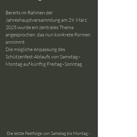
Bereits im Rahmen der 
Jahreshauptversammlung am 29. März 
2025 wurde ein zentrales Thema 
angesprochen, das nun konkrete Formen 
annimmt:
Die mögliche Anpassung des 
Schützenfest-Ablaufs von Samstag–
Montag auf künftig Freitag–Sonntag.
Die letzte Festfolge von Samstag bis Montag - 