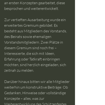
an ersten Konzepten gearbeitet, diese 
besprochen und weiterentwickelt.
Zur vertieften Ausarbeitung wurde ein 
erweitertes Gremium gebildet. Es 
besteht aus Mitgliedern des Vorstands, 
des Beirats sowie ehemaligen 
Vorstandsmitgliedern. Zwei Plätze in 
diesem Gremium sind noch frei – 
Interessierte, die sich mit Ideen, 
Erfahrung oder Tatkraft einbringen 
möchten, sind herzlich eingeladen, sich 
zeitnah zu melden.
Darüber hinaus bitten wir alle Mitglieder 
weiterhin um konstruktive Beiträge: Ob 
Gedanken, Hinweise oder vollständige 
Konzepte – alles, was zur 
Weiterentwicklung des Schützenfestes 