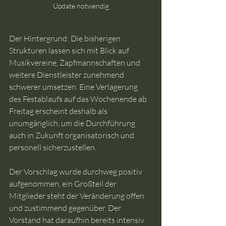
Update notwendig
Der Hintergrund: Die bisherigen 
Strukturen lassen sich mit Blick auf 
Musikvereine, Zapfmannschaften und 
weitere Dienstleister zunehmend 
schwerer umsetzen. Eine Verlagerung 
des Festablaufs auf das Wochenende ab 
Freitag erscheint deshalb als 
unumgänglich, um die Durchführung 
auch in Zukunft organisatorisch und 
personell sicherzustellen.
Der Vorschlag wurde durchweg positiv 
aufgenommen, ein Großteil der 
Mitglieder steht der Veränderung offen 
und zustimmend gegenüber. Der 
Vorstand hat daraufhin bereits intensiv 