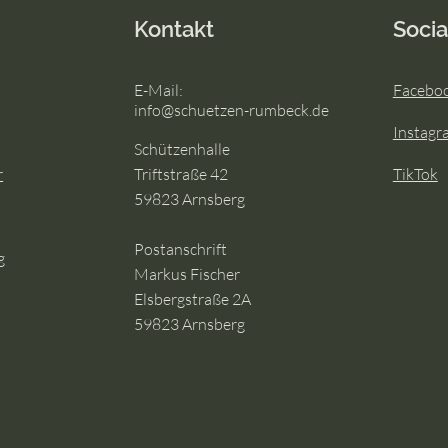
Tradition, Musik und ein
Besu
Kontakt
Socia
neuer König: Unser Besuch
Schü
in Wennigloh 🎺👑✨
Isid
E-Mail:
Facebo
info@schuetzen-rumbeck.de
Instagr
Schützenhalle
r
Triftstraße 42
TikTok
59823 Arnsberg
g
Postanschrift
g
Markus Fischer
Elsbergstraße 2A
59823 Arnsberg