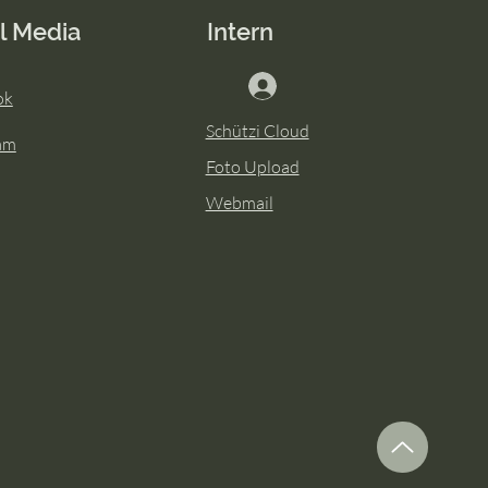
ch bei der
l Media
Intern
tzenbruderschaft St.
or Bachum 🍻👑
ok
Schützi Cloud
am
Foto Upload
Webmail