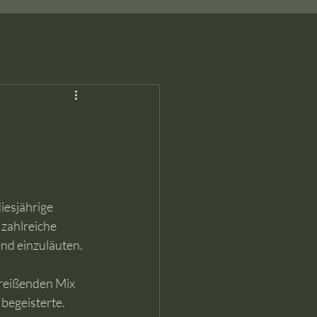
esjährige 
zahlreiche 
nd einzuläuten.
treißenden Mix 
egeisterte. 