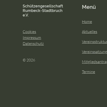
Ein sensationeller Auftakt:
Schützengesellschaft
Menü
Königliche Kutschfahrt und
Rumbeck-Stadtbruch
herzliche Grüße in Muffrika
e.V.
🐎👑✨
Home
Cookies
Aktuelles
Impressum
Vereinsstruktu
Datenschutz
Vereinssatzun
© 2026
Mitgliedsantra
Termine