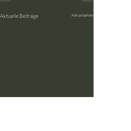
Aktuelle Beiträge
Alle ansehen